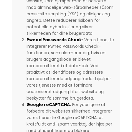
website, som hjælper med at beskytte
mod almindelige web-sårbarheder såsom
cross-site scripting (XSS) og clickjacking
angreb. Dette reducerer risikoen for
potentielle cybertrusler og sikrer
sikkerheden for dine brugerdata.
Pwned Passwords Check:
Vores tjeneste
integrerer Pwned Passwords Check-
funktionen, som alarmerer dig, hvis en
brugers adgangskode er blevet
kompromitteret i et data-læk. Ved
proaktivt at identificere og adressere
kompromitterede adgangskoder hjælper
vores tjeneste med at forhindre
uautoriseret adgang til dit website og
beskytter følsomme brugerdata.
Google reCAPTCHA:
For yderligere at
forbedre dit websites sikkerhed integrerer
vores tjeneste Google reCAPTCHA, et
kraftfuldt anti-spam værktøj, der hjælper
med at identificere og blokere