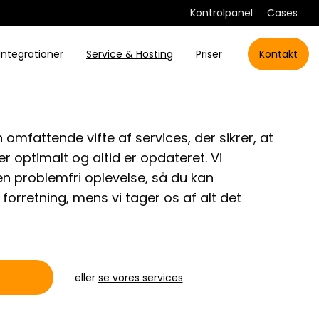
Kontrolpanel
Cases
Integrationer
Service & Hosting
Priser
Kontakt
n omfattende vifte af services, der sikrer, at
 optimalt og altid er opdateret. Vi
en problemfri oplevelse, så du kan
forretning, mens vi tager os af alt det
eller
se vores services