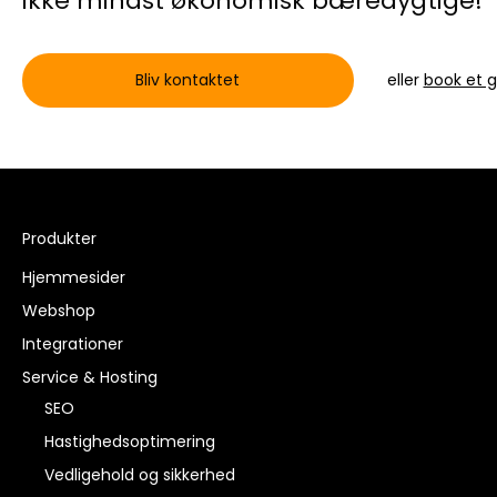
ikke mindst økonomisk bæredygtige!
Bliv kontaktet
eller
book et 
Produkter
Hjemmesider
Webshop
Integrationer
Service & Hosting
SEO
Hastighedsoptimering
Vedligehold og sikkerhed