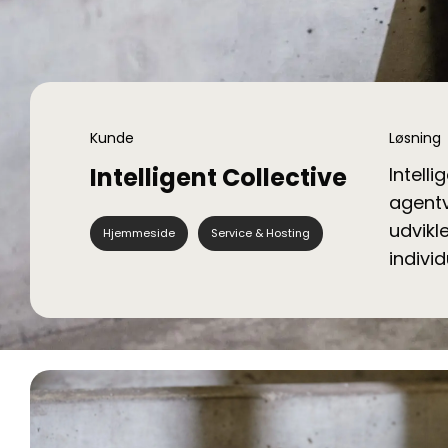
Kunde
Løsning
Intelligent Collective
Intell
agentv
udvikl
Hjemmeside
Service & Hosting
indivi