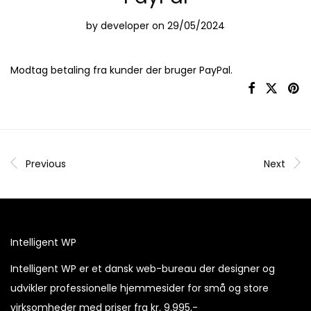
by
developer
on 29/05/2024
Modtag betaling fra kunder der bruger PayPal.
Previous
Next
Intelligent WP
Intelligent WP er et dansk web-bureau der designer og
udvikler professionelle hjemmesider for små og store
virksomheder med priser fra kr. 9.995,-